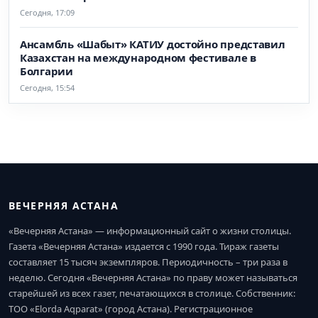
Сегодня, 17:09
Ансамбль «Шабыт» КАТИУ достойно представил
Казахстан на международном фестивале в
Болгарии
Сегодня, 15:54
ВЕЧЕРНЯЯ АСТАНА
«Вечерняя Астана» — информационный сайт о жизни столицы.
Газета «Вечерняя Астана» издается с 1990 года. Тираж газеты
составляет 15 тысяч экземпляров. Периодичность – три раза в
неделю. Сегодня «Вечерняя Астана» по праву может называться
старейшей из всех газет, печатающихся в столице. Собственник:
ТОО «Elorda Aqparat» (город Астана). Регистрационное