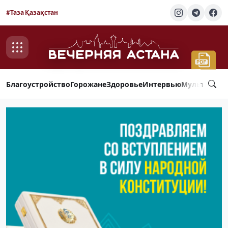
#Таза Қазақстан
Благоустройство
Горожане
Здоровье
Интервью
Мультимед