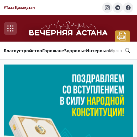
#Таза Қазақстан
Благоустройство
Горожане
Здоровье
Интервью
Мультимед