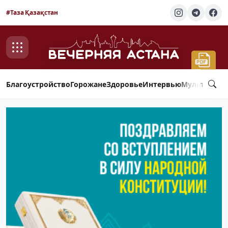
#Таза Қазақстан
Благоустройство
Горожане
Здоровье
Интервью
Мультимед