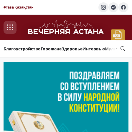
#Таза Қазақстан
Благоустройство
Горожане
Здоровье
Интервью
Мультимед