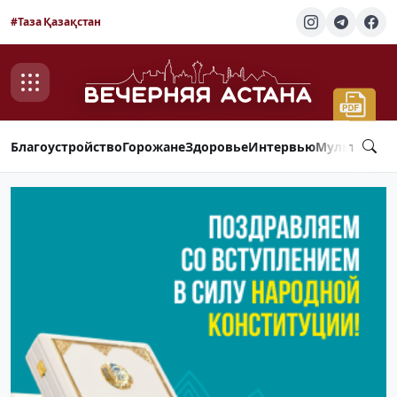
#Таза Қазақстан
Благоустройство
Горожане
Здоровье
Интервью
Мультимед