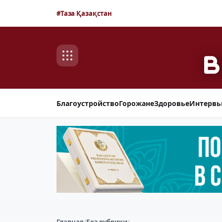
#Таза Қазақстан
Благоустройство
Горожане
Здоровье
Интерв
Главная
/
Без рубрики
/