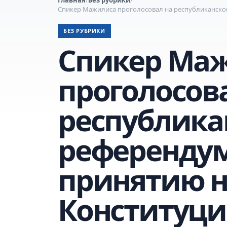
Спикер Мажилиса проголосовал на республиканско
БЕЗ РУБРИКИ
Спикер Ма
проголосов
республика
референдум
принятию 
Конституц