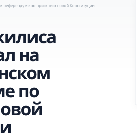
м референдуме по принятию новой Конституции
жилиса
ал на
нском
е по
новой
ии