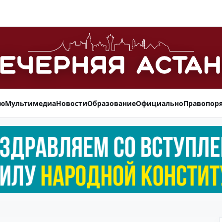
ью
Мультимедиа
Новости
Образование
Официально
Правопор