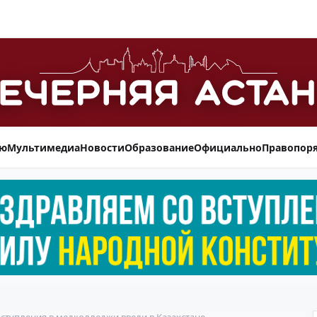
ью
Мультимедиа
Новости
Образование
Официально
Правопор
ступления в медколледжи ввели в Казахстане