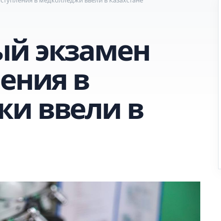
ый экзамен
ения в
и ввели в