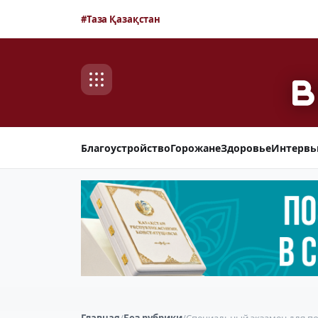
#Таза Қазақстан
Благоустройство
Горожане
Здоровье
Интерв
Главная
/
Без рубрики
/
Специальный экзамен для по