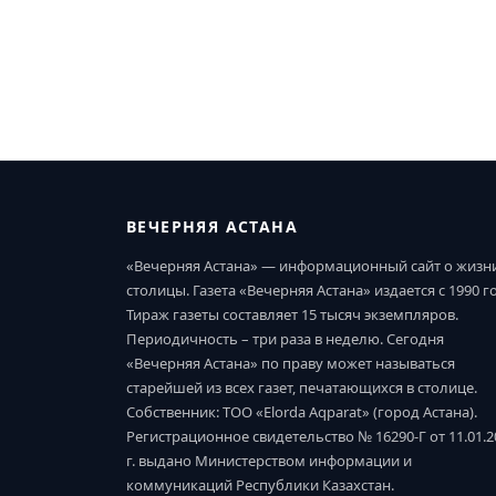
ВЕЧЕРНЯЯ АСТАНА
«Вечерняя Астана» — информационный сайт о жизн
столицы. Газета «Вечерняя Астана» издается с 1990 г
Тираж газеты составляет 15 тысяч экземпляров.
Периодичность – три раза в неделю. Сегодня
«Вечерняя Астана» по праву может называться
старейшей из всех газет, печатающихся в столице.
Собственник: ТОО «Elorda Aqparat» (город Астана).
Регистрационное свидетельство № 16290-Г от 11.01.2
г. выдано Министерством информации и
коммуникаций Республики Казахстан.