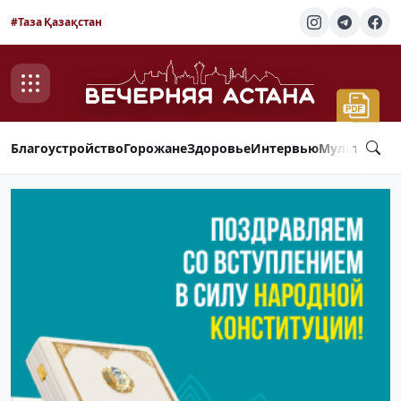
#Таза Қазақстан
Благоустройство
Горожане
Здоровье
Интервью
Мультимед