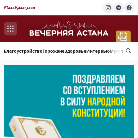
#Таза Қазақстан
Благоустройство
Горожане
Здоровье
Интервью
Мультимед