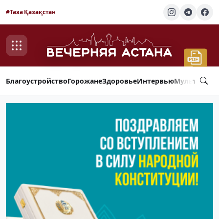
#Таза Қазақстан
Благоустройство
Горожане
Здоровье
Интервью
Мультимед