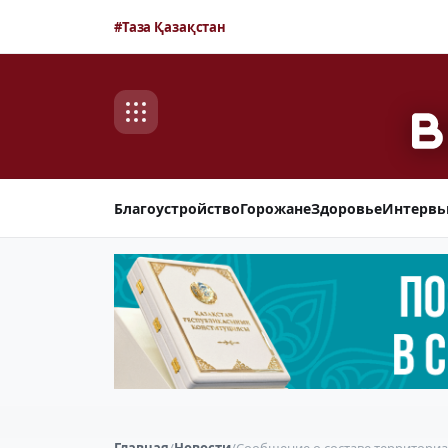
#Таза Қазақстан
Благоустройство
Горожане
Здоровье
Интерв
Главная
/
Новости
/
Сообщение о составе территори