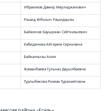
Ибраимов Дамир Маулиджанович
Рашид Ұлбосын Рашидқызы
Байженов Бауыржан Сейтказыевич
Кабиденова Айгерим Сериковна
Байкалкызы Алия
Жаманбаева Гульназ Дауылбаевна
Турлыбекова Римма Турахметовна
миссия района «Есиль»