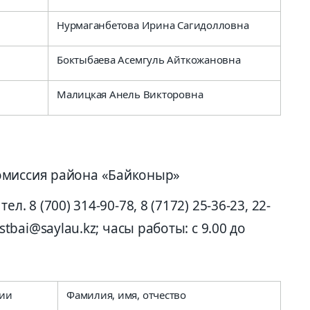
Нурмаганбетова Ирина Сагидолловна
Боктыбаева Асемгуль Айткожановна
Малицкая Анель Викторовна
омиссия района «Байконыр»
тел. 8 (700) 314-90-78, 8 (7172) 25-36-23, 22-
_astbai@saylau.kz; часы работы: с 9.00 до
сии
Фамилия, имя, отчество