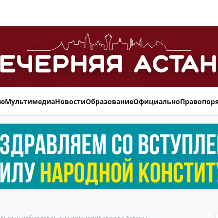
ью
Мультимедиа
Новости
Образование
Официально
Правопор
альных избирательных комиссий города Астаны