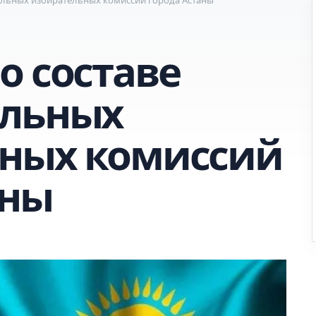
о составе
альных
ных комиссий
аны