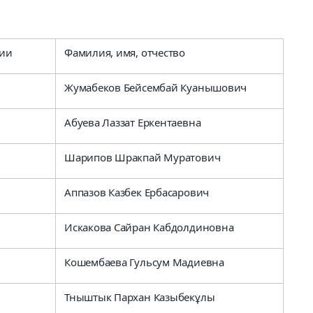
сии
Фамилия, имя, отчество
Жумабеков Бейсембай Куанышович
Абуева Лаззат Еркентаевна
Шарипов Шракпай Муратович
Аппазов Казбек Ербасарович
Искакова Сайран Кабдолдиновна
Кошембаева Гульсум Мадиевна
Тныштык Пархан Казыбекұлы