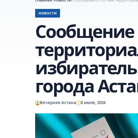
НОВОСТИ
Сообщение 
территори
избиратель
города Аст
Вечерняя Астана
8 июля, 2026