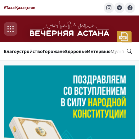
#Таза Қазақстан
Благоустройство
Горожане
Здоровье
Интервью
Мультимед