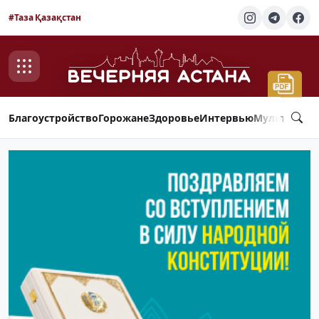
#Таза Қазақстан
Благоустройство
Горожане
Здоровье
Интервью
Мультимед