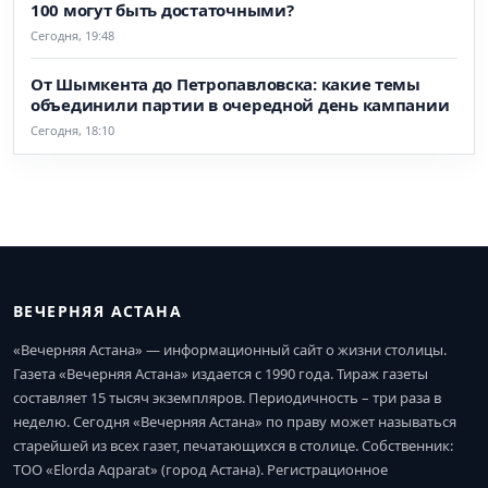
100 могут быть достаточными?
Сегодня, 19:48
От Шымкента до Петропавловска: какие темы
объединили партии в очередной день кампании
Сегодня, 18:10
ВЕЧЕРНЯЯ АСТАНА
«Вечерняя Астана» — информационный сайт о жизни столицы.
Газета «Вечерняя Астана» издается с 1990 года. Тираж газеты
составляет 15 тысяч экземпляров. Периодичность – три раза в
неделю. Сегодня «Вечерняя Астана» по праву может называться
старейшей из всех газет, печатающихся в столице. Собственник:
ТОО «Elorda Aqparat» (город Астана). Регистрационное