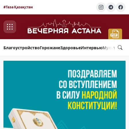
#Таза Қазақстан
Благоустройство
Горожане
Здоровье
Интервью
Мультимед