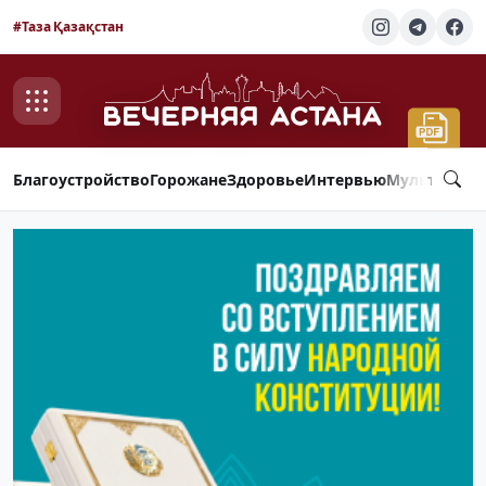
#Таза Қазақстан
Благоустройство
Горожане
Здоровье
Интервью
Мультимед