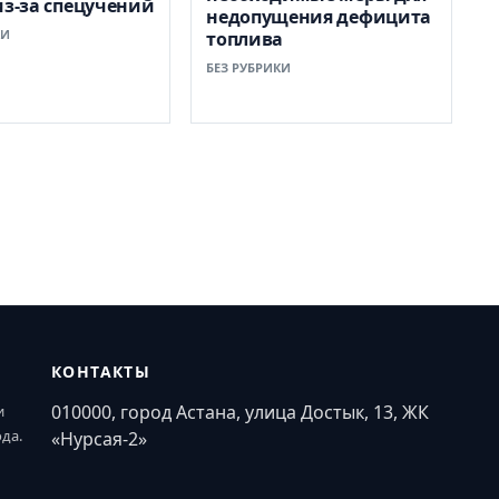
из-за спецучений
недопущения дефицита
КИ
топлива
БЕЗ РУБРИКИ
КОНТАКТЫ
010000, город Астана, улица Достык, 13, ЖК
и
ода.
«Нурсая-2»