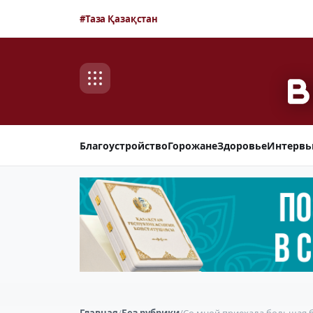
#Таза Қазақстан
Благоустройство
Горожане
Здоровье
Интерв
Главная
/
Без рубрики
/
Со мной приехала большая б