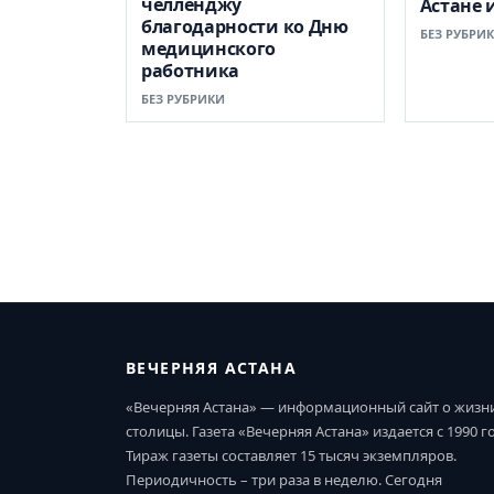
челленджу
Астане 
благодарности ко Дню
БЕЗ РУБРИ
медицинского
работника
БЕЗ РУБРИКИ
ВЕЧЕРНЯЯ АСТАНА
«Вечерняя Астана» — информационный сайт о жизн
столицы. Газета «Вечерняя Астана» издается с 1990 г
Тираж газеты составляет 15 тысяч экземпляров.
Периодичность – три раза в неделю. Сегодня