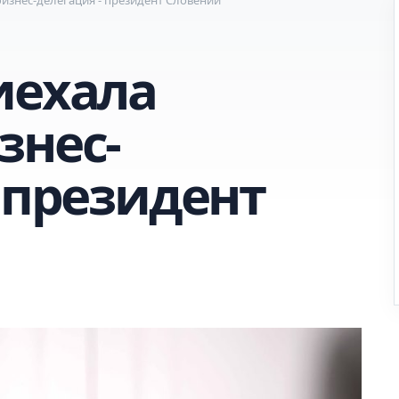
иехала
знес-
 президент