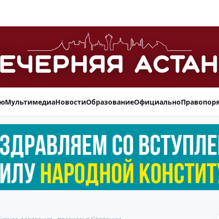
ью
Мультимедиа
Новости
Образование
Официально
Правопор
изнес-делегация - президент Словении