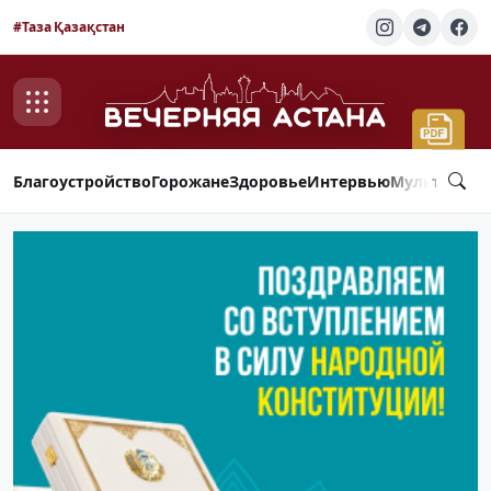
#Таза Қазақстан
Благоустройство
Горожане
Здоровье
Интервью
Мультимед