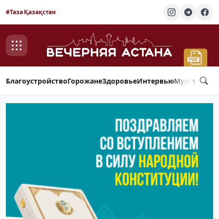
#Таза Қазақстан
Благоустройство
Горожане
Здоровье
Интервью
Мультимед