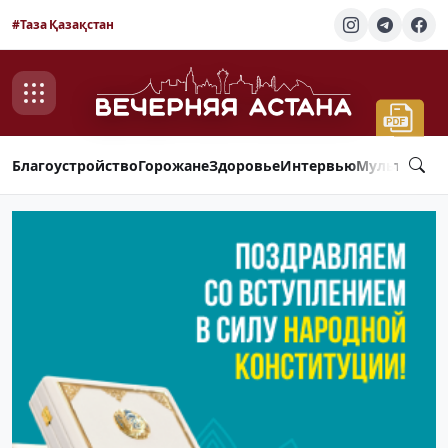
#Таза Қазақстан
Благоустройство
Горожане
Здоровье
Интервью
Мультимед