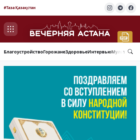
#Таза Қазақстан
Благоустройство
Горожане
Здоровье
Интервью
Мультимед