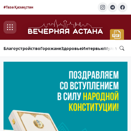
#Таза Қазақстан
Благоустройство
Горожане
Здоровье
Интервью
Мультимед