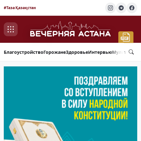
#Таза Қазақстан
Благоустройство
Горожане
Здоровье
Интервью
Мультимед