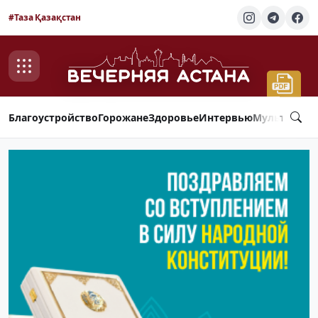
#Таза Қазақстан
Благоустройство
Горожане
Здоровье
Интервью
Мультимед