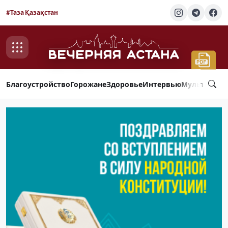
#Таза Қазақстан
Благоустройство
Горожане
Здоровье
Интервью
Мультимед