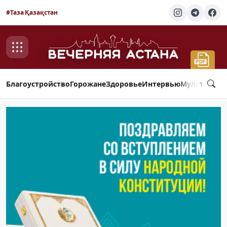
#Таза Қазақстан
Благоустройство
Горожане
Здоровье
Интервью
Мультимед