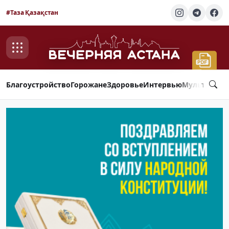
#Таза Қазақстан
Благоустройство
Горожане
Здоровье
Интервью
Мультимед