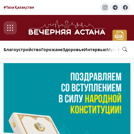
#Таза Қазақстан
Благоустройство
Горожане
Здоровье
Интервью
Мультимед