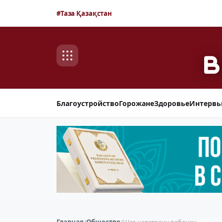
#Таза Қазақстан
Благоустройство
Горожане
Здоровье
Интерв
Главная
/
Общество
/
Шаг навстречу ребенку