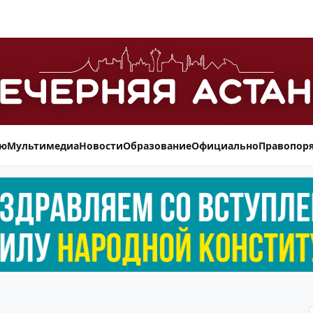
ью
Мультимедиа
Новости
Образование
Официально
Правопор