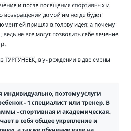
чение и после посещения спортивных и
о возвращении домой им негде будет
омент ей пришла в голову идея: а почему
, ведь не все могут позволить себе лечение
тр.
з ТУРГУНБЕК, в учреждении в две смены
я индивидуально, поэтому услуги
ебенок - 1 специа­лист или тренер. В
ммы - спортивная и академичес­кая.
ает в себя общее укреп­ление и
вки, а также обу­чение езде на