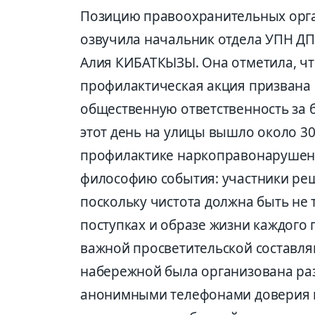
Позицию правоохранительных орг
озвучила начальник отдела УПН Д
Алия КИБАТКЫЗЫ. Она отметила, ч
профилактическая акция призвана н
общественную ответственность за б
этот день на улицы вышло около 3
профилактике наркоправонарушени
философию события: участники реш
поскольку чистота должна быть не т
поступках и образе жизни каждого 
важной просветительской составл
набережной была организована ра
анонимными телефонами доверия и 