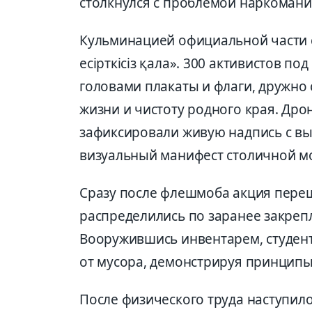
столкнулся с проблемой наркомани
Кульминацией официальной части 
есірткісіз қала». 300 активистов п
головами плакаты и флаги, дружно 
жизни и чистоту родного края. Др
зафиксировали живую надпись с вы
визуальный манифест столичной м
Сразу после флешмоба акция переш
распределились по заранее закре
Вооружившись инвентарем, студен
от мусора, демонстрируя принципы 
После физического труда наступил