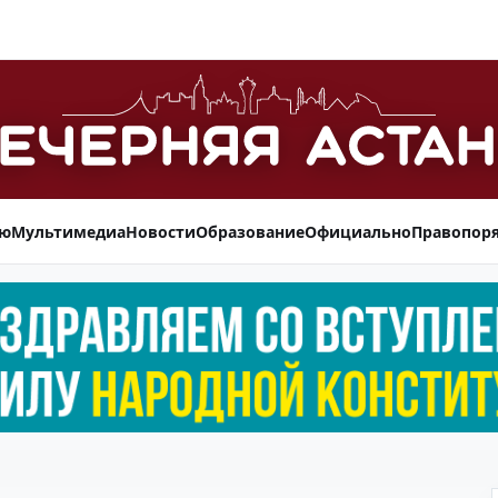
ью
Мультимедиа
Новости
Образование
Официально
Правопор