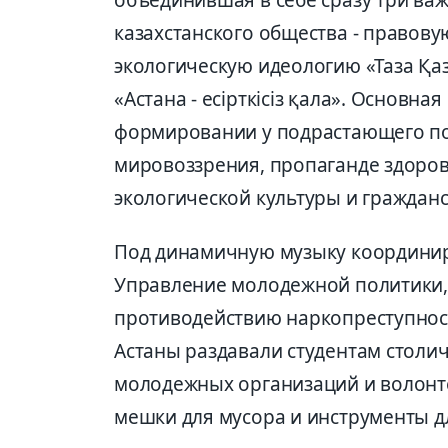
объединившая в себе сразу три ва
казахстанского общества - правов
экологическую идеологию «Таза Қа
«Астана - есірткісіз қала». Основн
формировании у подрастающего по
мировоззрения, пропаганде здорово
экологической культуры и гражданс
Под динамичную музыку координир
Управление молодежной политики,
противодействию наркопреступнос
Астаны раздавали студентам столи
молодежных организаций и волонте
мешки для мусора и инструменты д