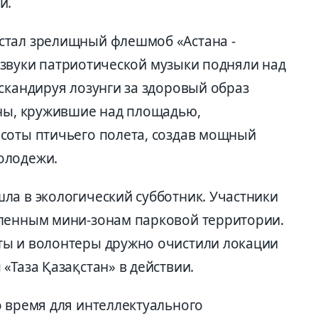
и.
стал зрелищный флешмоб «Астана -
од звуки патриотической музыки подняли над
скандируя лозунги за здоровый образ
оны, кружившие над площадью,
соты птичьего полета, создав мощный
олодежи.
ла в экологический субботник. Участники
пленным мини-зонам парковой территории.
ты и волонтеры дружно очистили локации
«Таза Қазақстан» в действии.
о время для интеллектуального