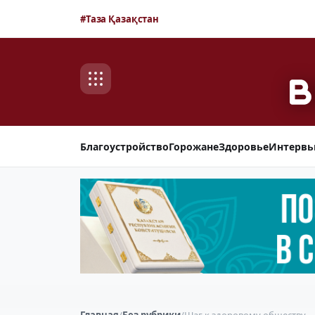
#Таза Қазақстан
Благоустройство
Горожане
Здоровье
Интерв
Главная
/
Без рубрики
/
Шаг к здоровому обществу