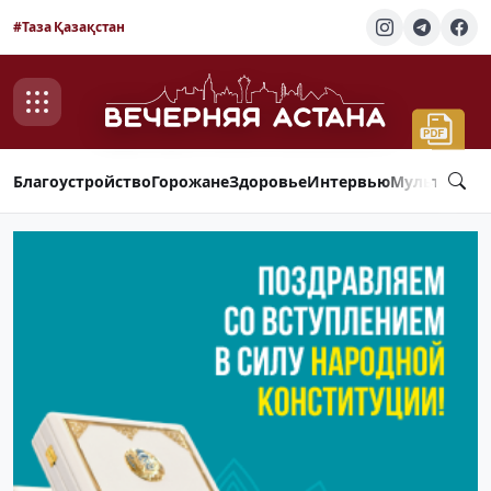
#Таза Қазақстан
Благоустройство
Горожане
Здоровье
Интервью
Мультимед