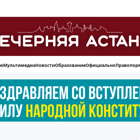
ью
Мультимедиа
Новости
Образование
Официально
Правопор