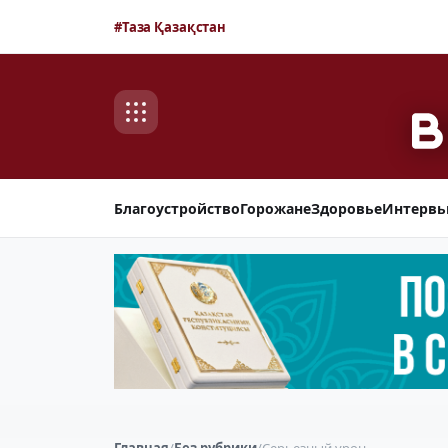
#Таза Қазақстан
Благоустройство
Горожане
Здоровье
Интерв
Главная
/
Без рубрики
/
Серьезный урон