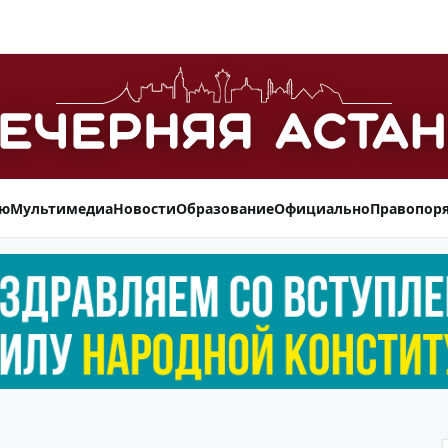
ью
Мультимедиа
Новости
Образование
Официально
Правопор
а