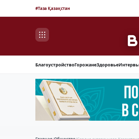
#Таза Қазақстан
Благоустройство
Горожане
Здоровье
Интерв
Главная
/
Общество
/
Сердце суверенного Казахстан