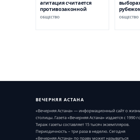
агитация считается
выборах
противозаконной
рубежо
ОБЩЕСТВО
ОБЩЕСТВО
ВЕЧЕРНЯЯ АСТАНА
«Вечерняя Астана» — информационный сайт о жизн
столицы. Газета «Вечерняя Астана» издается с 1990 г
Тираж газеты составляет 15 тысяч экземпляров.
Периодичность – три раза в неделю. Сегодня
«Вечерняя Астана» по праву может называться