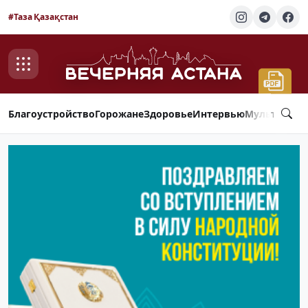
#Таза Қазақстан
Благоустройство
Горожане
Здоровье
Интервью
Мультимед