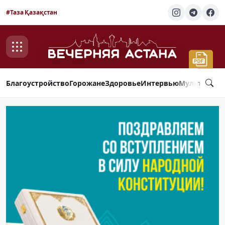
#Таза Қазақстан
Благоустройство
Горожане
Здоровье
Интервью
Мультимед