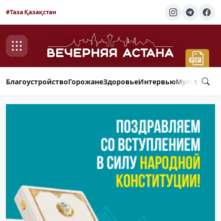
#Таза Қазақстан
Благоустройство
Горожане
Здоровье
Интервью
Мультимед