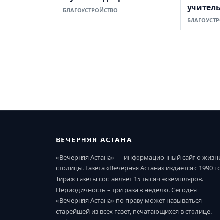
учитель
БЛАГОУСТРОЙСТВО
БЛАГОУСТР
ВЕЧЕРНЯЯ АСТАНА
«Вечерняя Астана» — информационный сайт о жизн
столицы. Газета «Вечерняя Астана» издается с 1990 г
Тираж газеты составляет 15 тысяч экземпляров.
Периодичность – три раза в неделю. Сегодня
«Вечерняя Астана» по праву может называться
старейшей из всех газет, печатающихся в столице.