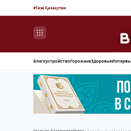
#Таза Қазақстан
Благоустройство
Горожане
Здоровье
Интерв
Главная
/
Благоустройство
/
«Сарайшык»: два года с