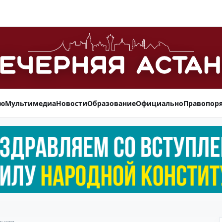
ью
Мультимедиа
Новости
Образование
Официально
Правопор
пустя