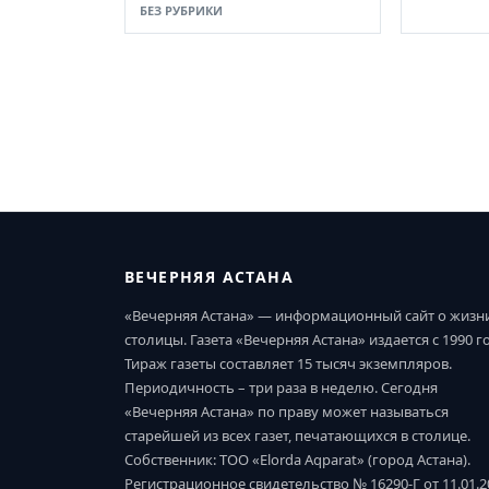
БЕЗ РУБРИКИ
ВЕЧЕРНЯЯ АСТАНА
«Вечерняя Астана» — информационный сайт о жизн
столицы. Газета «Вечерняя Астана» издается с 1990 г
Тираж газеты составляет 15 тысяч экземпляров.
Периодичность – три раза в неделю. Сегодня
«Вечерняя Астана» по праву может называться
старейшей из всех газет, печатающихся в столице.
Собственник: ТОО «Elorda Aqparat» (город Астана).
Регистрационное свидетельство № 16290-Г от 11.01.2