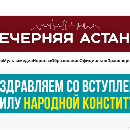
ью
Мультимедиа
Новости
Образование
Официально
Правопор