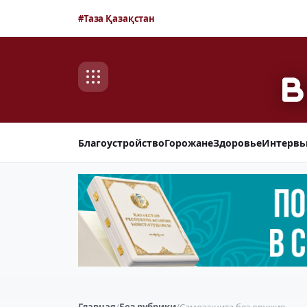
#Таза Қазақстан
Благоустройство
Горожане
Здоровье
Интерв
Главная
/
Без рубрики
/
Самозащита без оружия