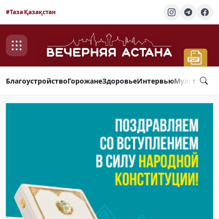
#Таза Қазақстан
Благоустройство
Горожане
Здоровье
Интервью
Мультимед