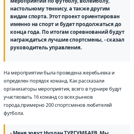
ме
роприятий по футболу
, волейболу,
настольному
теннис
у
,
а та
кже другим
видам спорта.
Этот проект ориентирован
именно на спорт и будет продолжаться до
конца года. По итогам соревнований будут
награждаться лучшие спортсмены, - сказал
руководитель управления.
На мероприятии была проведена жеребьевка и
определен порядок команд.
Как рассказали
организаторы меропр
и
я
т
и
я, всего в турнире будут
участвовать 16 ко
манд со всех рынков
города,
примерно 200 спортсменов любителей
футбола.
- М
еня зовут
Нурлан
ТУРГУМБАЕВ. М
ы