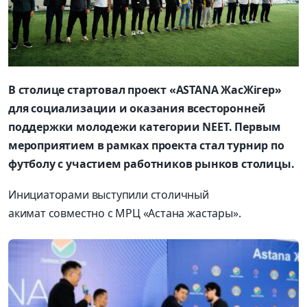
В столице
стартовал проект
«ASTANA
Жас
Жігер
»
для
социализации и оказания всесторонней
поддержки молодежи категории NEET.
Первым
мероп
риятием в рамках проекта стал
турнир по
футболу с участием
работников рынков
столицы.
Инициаторами выступил
и
с
толичный
акимат
совместно
с
МРЦ «
Астана
жастары
»
.