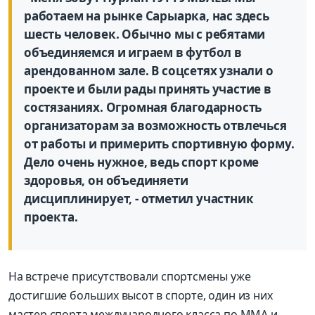
работаем на
рынке
Сарыарка
, нас здесь
шесть
человек.
Обычно мы с ребятами
объединяемся и играем в футбол в
арендованном зале.
В
соцсетях
узнали о
проекте и были рады
принять участие
в
состязаниях. Огромная благодарность
организаторам
за возможность отвлечься
от работы и примерить спортивную форму
.
Дело очень
нужное
,
ведь спорт кроме
здоровья,
он объединяет
и
дисциплинирует
,
- от
метил участник
проекта.
На встрече присутствовали спортсмены уже
достигшие больших высот в спорте, один из них
м
астер спорта международного класса по ММА и