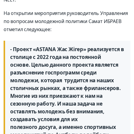
На открытии мероприятия руководитель Управления
по вопросам молодежной политики
Самат
ИБРАЕВ
отметил следующее
:
-
Проект
«ASTANA
Жас Ж
ігер
»
реализуется в
столице с 2022 года на постоянной
основе
.
Целью данного проекта является
разъясн
ение госпрограмм среди
молодежи
, которая трудится на наших
столичных
рынка
х
, а также
фрилансеров
.
Многие из них приезжают к нам на
сезонную работу. И наша задача не
оставлять молодежь без
внимания,
создавать
условия для их
полезного
досуга, а именно спортивных