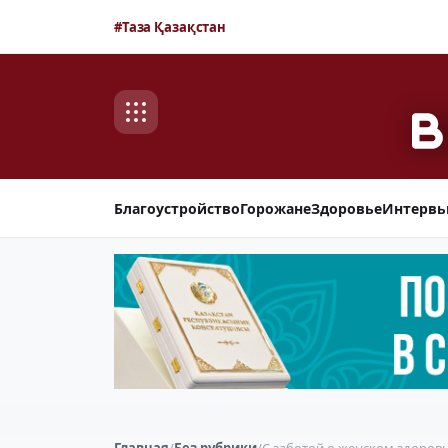
#Таза Қазақстан
Благоустройство
Горожане
Здоровье
Интерв
Главная
/
Без рубрики
/
С заботой о женском здоров