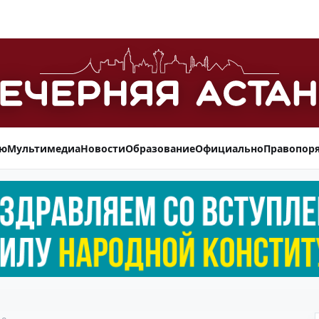
ью
Мультимедиа
Новости
Образование
Официально
Правопор
ье