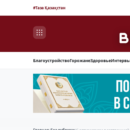
#Таза Қазақстан
Благоустройство
Горожане
Здоровье
Интерв
Главная
/
Без рубрики
/
С оптимизмом в завтрашний