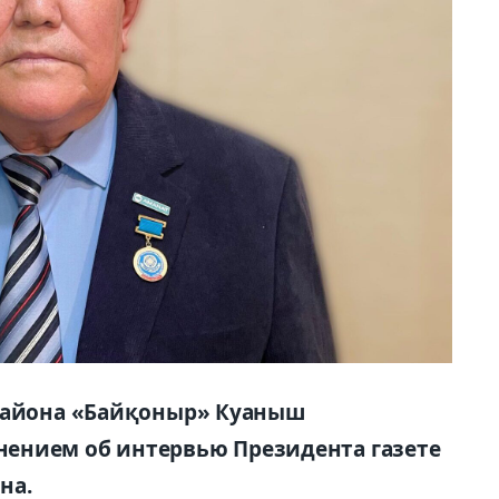
 района «Байқоныр» Куаныш
ением об интервью Президента газете
на.