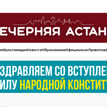
ью
Мультимедиа
Новости
Образование
Официально
Правопор
 день