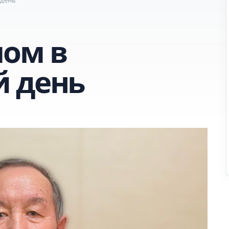
ом в
 день