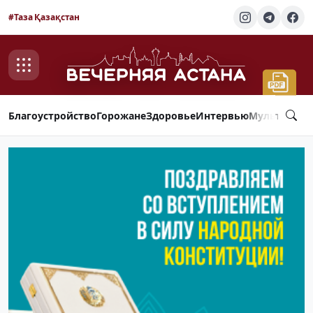
#Таза Қазақстан
Благоустройство
Горожане
Здоровье
Интервью
Мультимед