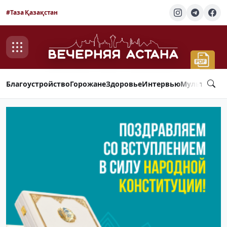
#Таза Қазақстан
Благоустройство
Горожане
Здоровье
Интервью
Мультимед