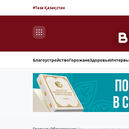
#Таза Қазақстан
Благоустройство
Горожане
Здоровье
Интерв
Главная
/
Образование
/
Ряд школ и детсадов столи