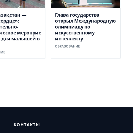
азақстан —
Глава государства
сердце»:
открыл Международную
тельно-
олимпиаду по
ческое мероприе
искусственному
 для малышей в
интеллекту
ОБРАЗОВАНИЕ
НИЕ
КОНТАКТЫ