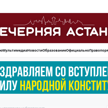
ью
Мультимедиа
Новости
Образование
Официально
Правопор
цы проверили на безопасность