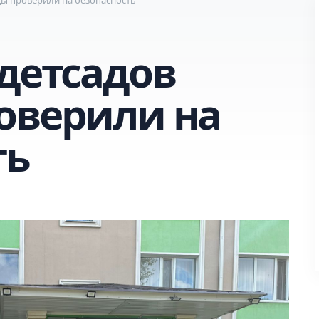
 детсадов
оверили на
ть