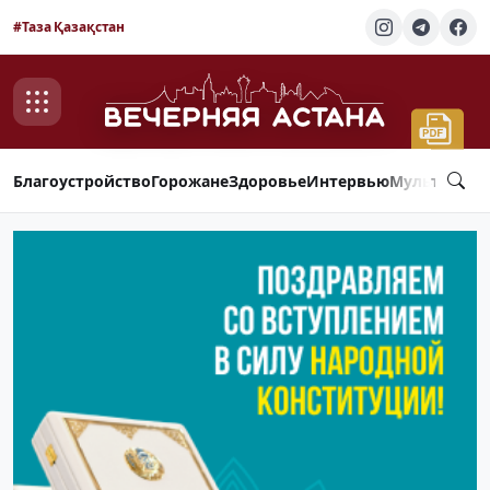
#Таза Қазақстан
Благоустройство
Горожане
Здоровье
Интервью
Мультимед