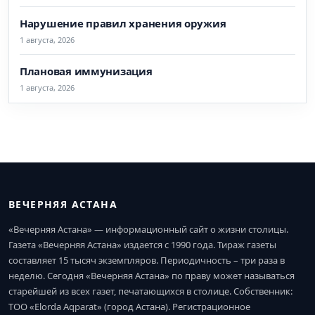
Нарушение правил хранения оружия
1 августа, 2026
Плановая иммунизация
1 августа, 2026
ВЕЧЕРНЯЯ АСТАНА
«Вечерняя Астана» — информационный сайт о жизни столицы.
Газета «Вечерняя Астана» издается с 1990 года. Тираж газеты
составляет 15 тысяч экземпляров. Периодичность – три раза в
неделю. Сегодня «Вечерняя Астана» по праву может называться
старейшей из всех газет, печатающихся в столице. Собственник:
ТОО «Elorda Aqparat» (город Астана). Регистрационное