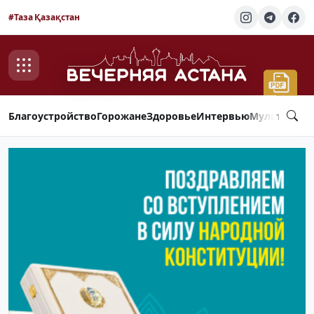
#Таза Қазақстан
Благоустройство
Горожане
Здоровье
Интервью
Мультимед