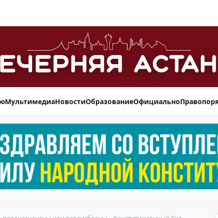
ью
Мультимедиа
Новости
Образование
Официально
Правопор
ь переназначены или переизбраны – Конституционный Суд