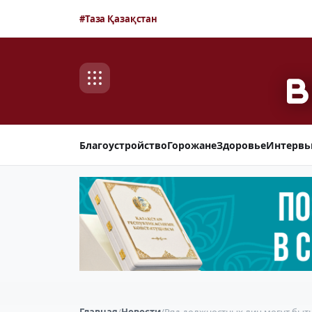
#Таза Қазақстан
Благоустройство
Горожане
Здоровье
Интерв
Главная
/
Новости
/
Ряд должностных лиц могут быт