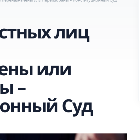
стных лиц
ены или
ы –
онный Суд