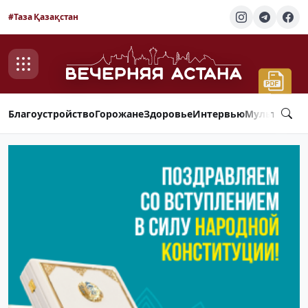
#Таза Қазақстан
Благоустройство
Горожане
Здоровье
Интервью
Мультимед