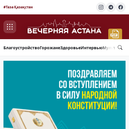
#Таза Қазақстан
Благоустройство
Горожане
Здоровье
Интервью
Мультимед