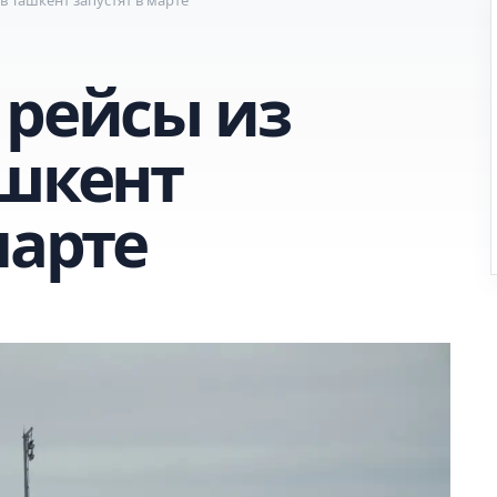
 рейсы из
ашкент
марте