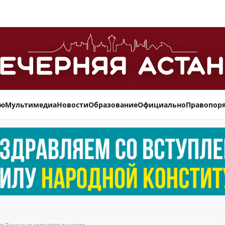
ью
Мультимедиа
Новости
Образование
Официально
Правопор
в Ташкент запустят в марте