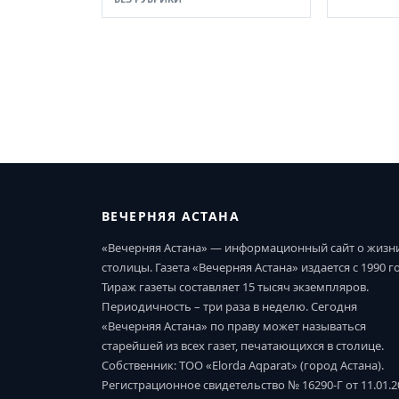
ВЕЧЕРНЯЯ АСТАНА
«Вечерняя Астана» — информационный сайт о жизн
столицы. Газета «Вечерняя Астана» издается с 1990 г
Тираж газеты составляет 15 тысяч экземпляров.
Периодичность – три раза в неделю. Сегодня
«Вечерняя Астана» по праву может называться
старейшей из всех газет, печатающихся в столице.
Собственник: ТОО «Elorda Aqparat» (город Астана).
Регистрационное свидетельство № 16290-Г от 11.01.2