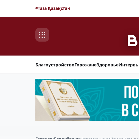
#Таза Қазақстан
Благоустройство
Горожане
Здоровье
Интерв
Главная
/
Без рубрики
/
Регулярные рейсы из Астаны 