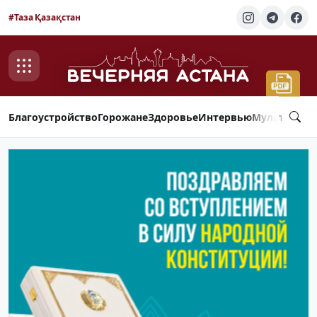
#Таза Қазақстан
Благоустройство
Горожане
Здоровье
Интервью
Мультимед